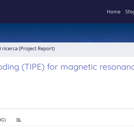
Home
Sfo
 ricerca (Project Report)
oding (TIPE) for magnetic resonan
DC)