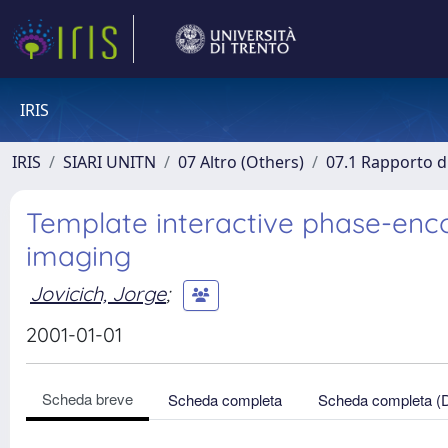
IRIS
IRIS
SIARI UNITN
07 Altro (Others)
07.1 Rapporto di
Template interactive phase-enc
imaging
Jovicich, Jorge
;
2001-01-01
Scheda breve
Scheda completa
Scheda completa (