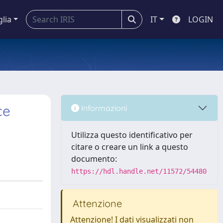
glia
IT
LOGIN
ce
Informazioni
Utilizza questo identificativo per
citare o creare un link a questo
documento:
https://hdl.handle.net/11572/54480
Attenzione
Attenzione! I dati visualizzati non