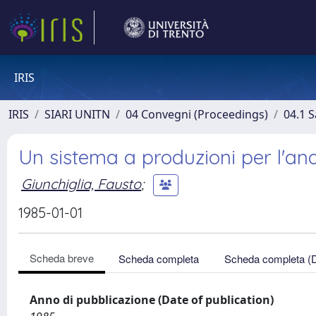
IRIS
IRIS
SIARI UNITN
04 Convegni (Proceedings)
04.1 S
Un sistema a produzioni per l'anal
Giunchiglia, Fausto
;
1985-01-01
Scheda breve
Scheda completa
Scheda completa (
Anno di pubblicazione (Date of publication)