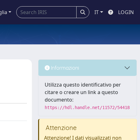
glia
IT
LOGIN
Informazioni
Utilizza questo identificativo per
citare o creare un link a questo
documento:
https://hdl.handle.net/11572/54418
Attenzione
Attenzione! I dati visualizzati non