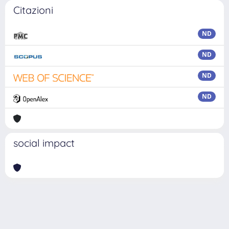
Citazioni
ND
ND
ND
ND
social impact
Powered by
IRIS
-
about IRIS
-