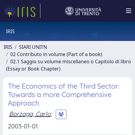
IRIS
IRIS
SIARI UNITN
02 Contributo in volume (Part of a book)
02.1 Saggio su volume miscellaneo o Capitolo di libro
(Essay or Book Chapter)
The Economics of the Third Sector:
Towards a more Comprehensive
Approach
Borzaga, Carlo
;
2003-01-01