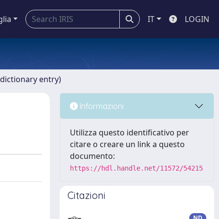
glia
IT
LOGIN
dictionary entry)
Informazioni
Utilizza questo identificativo per
citare o creare un link a questo
documento:
https://hdl.handle.net/11572/54215
Citazioni
ND