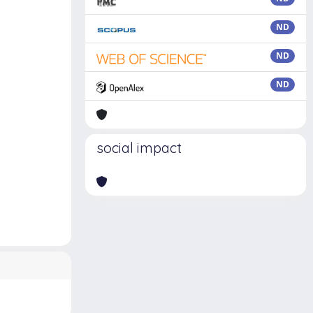
ND
ND
ND
social impact