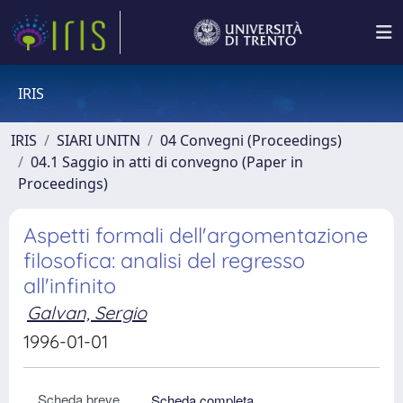
IRIS
IRIS
SIARI UNITN
04 Convegni (Proceedings)
04.1 Saggio in atti di convegno (Paper in
Proceedings)
Aspetti formali dell'argomentazione
filosofica: analisi del regresso
all'infinito
Galvan, Sergio
1996-01-01
Scheda breve
Scheda completa