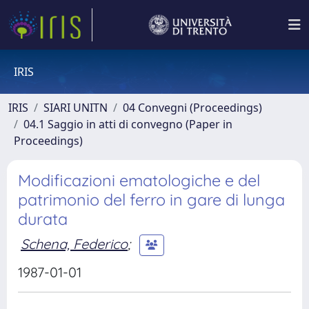
IRIS
IRIS
SIARI UNITN
04 Convegni (Proceedings)
04.1 Saggio in atti di convegno (Paper in
Proceedings)
Modificazioni ematologiche e del
patrimonio del ferro in gare di lunga
durata
Schena, Federico
;
1987-01-01