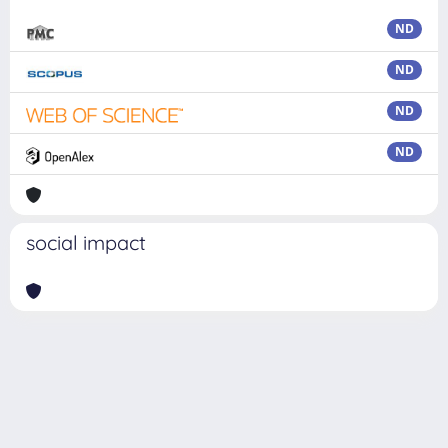
ND
ND
ND
ND
social impact
Powered by
IRIS
-
about IRIS
-
Utilizzo dei cookie
Copyright © 2026