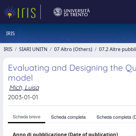
IRIS
IRIS
SIARI UNITN
07 Altro (Others)
07.2 Altre pubbl
Evaluating and Designing the Q
model
Mich, Luisa
2003-01-01
Scheda breve
Scheda completa
Scheda completa (
Anno di pubblicazione (Date of publication)