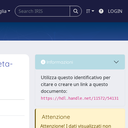
glia
IT
LOGIN
eta-
Informazioni
Utilizza questo identificativo per
citare o creare un link a questo
documento:
https://hdl.handle.net/11572/54131
Attenzione
Attenzione! I dati visualizzati non