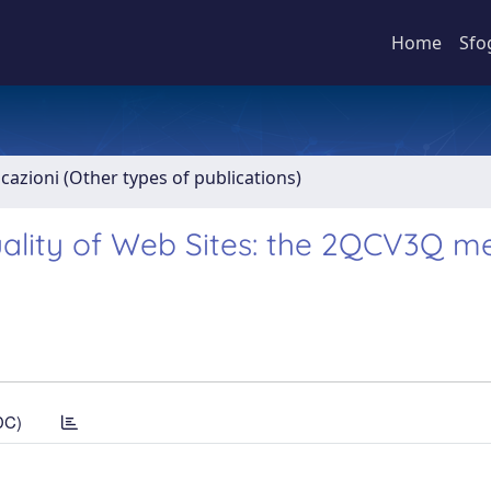
Home
Sfo
icazioni (Other types of publications)
uality of Web Sites: the 2QCV3Q m
DC)