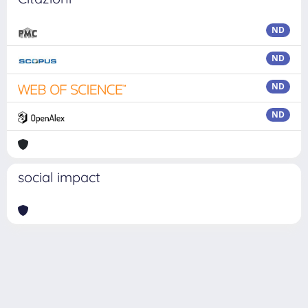
ND
ND
ND
ND
social impact
Powered by
IRIS
-
about IRIS
-
Utilizzo dei cookie
Copyright © 2026