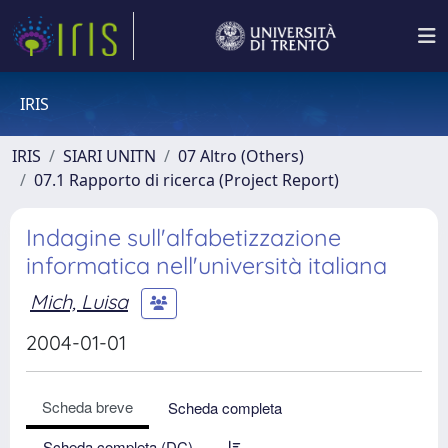
IRIS
IRIS
SIARI UNITN
07 Altro (Others)
07.1 Rapporto di ricerca (Project Report)
Indagine sull'alfabetizzazione
informatica nell'università italiana
Mich, Luisa
2004-01-01
Scheda breve
Scheda completa
Scheda completa (DC)