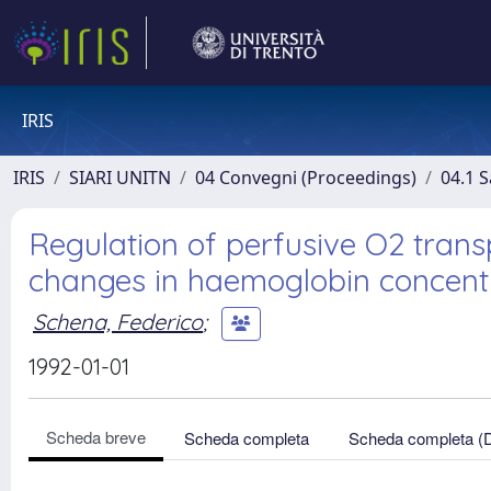
IRIS
IRIS
SIARI UNITN
04 Convegni (Proceedings)
04.1 S
Regulation of perfusive O2 trans
changes in haemoglobin concent
Schena, Federico
;
1992-01-01
Scheda breve
Scheda completa
Scheda completa (