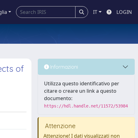
glia
IT
LOGIN
ects of
Informazioni
Utilizza questo identificativo per
citare o creare un link a questo
documento:
https://hdl.handle.net/11572/53984
Attenzione
Attenzione! I dati visualizzati non