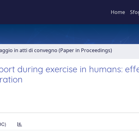
Home
Sfo
aggio in atti di convegno (Paper in Proceedings)
port during exercise in humans: eff
ration
DC)