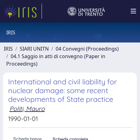
IRIS
IRIS
SIARI UNITN
04 Convegni (Proceedings)
04.1 Saggio in atti di convegno (Paper in
Proceedings)
International and civil liability for
nuclear damage: some recent
developments of State practice
Politi, Mauro
1990-01-01
Scheda breve
Scheda completa