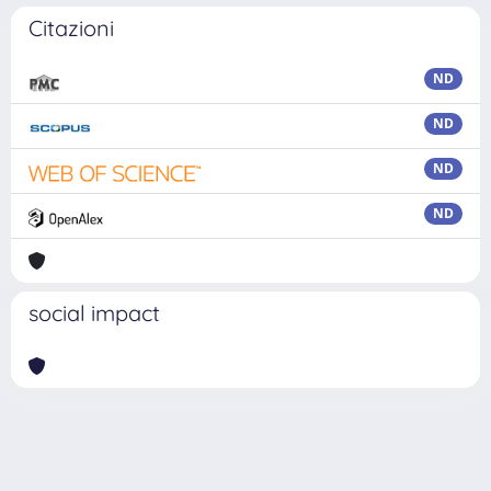
Citazioni
ND
ND
ND
ND
social impact