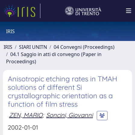
IRIS
IRIS
SIARI UNITN
04 Convegni (Proceedings)
04.1 Saggio in atti di convegno (Paper in
Proceedings)
Anisotropic etching rates in TMAH
solutions of different Si
crystallographic orientation as a
function of film stress
ZEN, MARIO
;
Soncini, Giovanni
2002-01-01