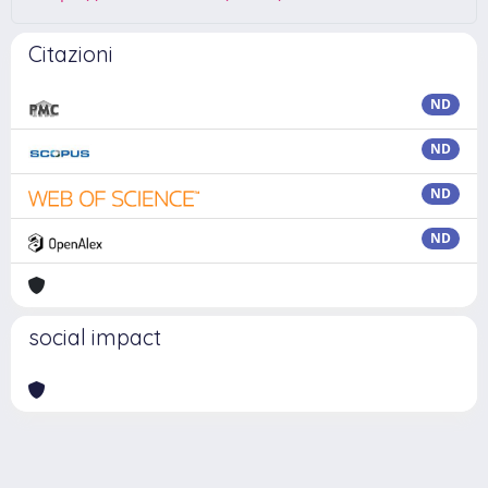
Citazioni
ND
ND
ND
ND
social impact