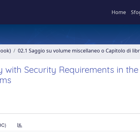
Home
Sfo
book)
02.1 Saggio su volume miscellaneo o Capitolo di lib
y with Security Requirements in the
ems
DC)