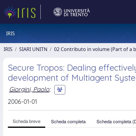
IRIS
IRIS
SIARI UNITN
02 Contributo in volume (Part of a 
Secure Tropos: Dealing effectivel
development of Multiagent Syst
Giorgini, Paolo
;
2006-01-01
Scheda breve
Scheda completa
Scheda completa (