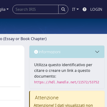
glia
IT
LOGIN
ro (Essay or Book Chapter)
Informazioni
Utilizza questo identificativo per
citare o creare un link a questo
documento:
https://hdl.handle.net/11572/53752
Attenzione
Attenzione! I dati visualizzati non