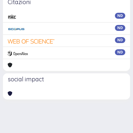
Citazioni
ND
ND
ND
ND
social impact
Powered by
IRIS
-
about IRIS
-