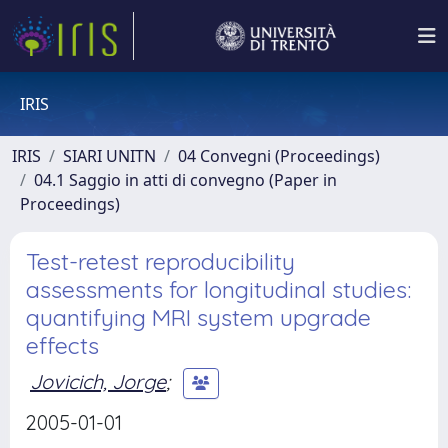
IRIS
IRIS
SIARI UNITN
04 Convegni (Proceedings)
04.1 Saggio in atti di convegno (Paper in
Proceedings)
Test-retest reproducibility
assessments for longitudinal studies:
quantifying MRI system upgrade
effects
Jovicich, Jorge
;
2005-01-01