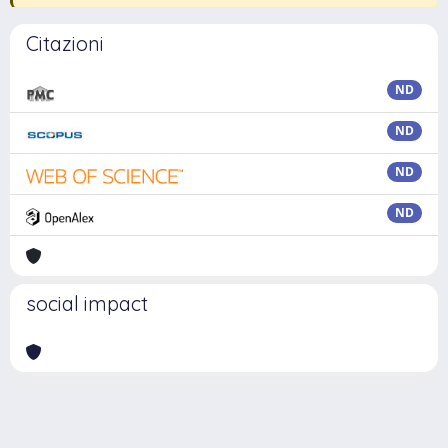
Citazioni
ND
ND
ND
ND
social impact