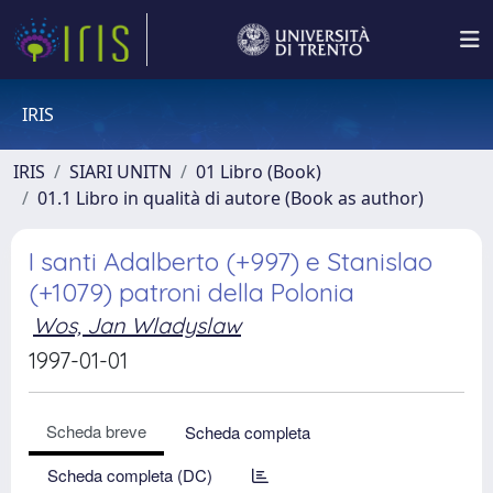
IRIS
IRIS
SIARI UNITN
01 Libro (Book)
01.1 Libro in qualità di autore (Book as author)
I santi Adalberto (+997) e Stanislao
(+1079) patroni della Polonia
Wos, Jan Wladyslaw
1997-01-01
Scheda breve
Scheda completa
Scheda completa (DC)