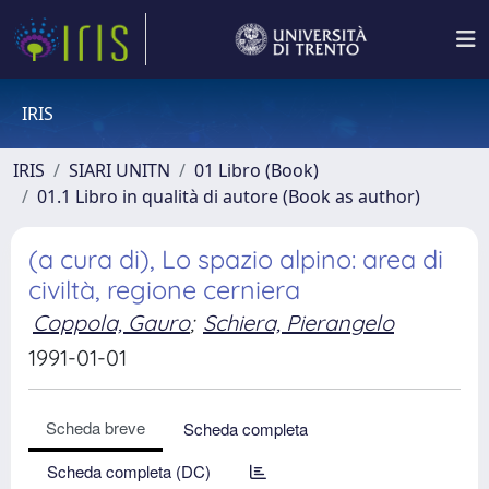
IRIS
IRIS
SIARI UNITN
01 Libro (Book)
01.1 Libro in qualità di autore (Book as author)
(a cura di), Lo spazio alpino: area di
civiltà, regione cerniera
Coppola, Gauro
;
Schiera, Pierangelo
1991-01-01
Scheda breve
Scheda completa
Scheda completa (DC)