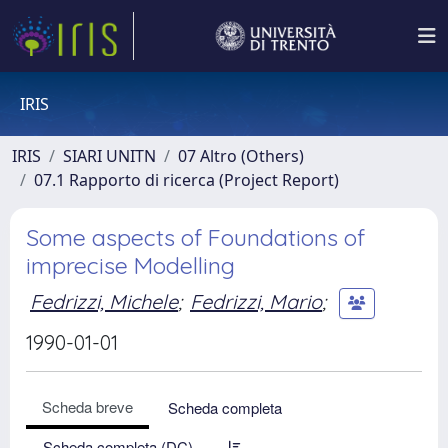
IRIS
IRIS
SIARI UNITN
07 Altro (Others)
07.1 Rapporto di ricerca (Project Report)
Some aspects of Foundations of
imprecise Modelling
Fedrizzi, Michele
;
Fedrizzi, Mario
;
1990-01-01
Scheda breve
Scheda completa
Scheda completa (DC)