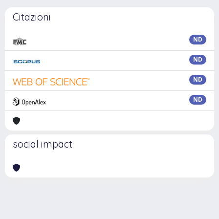
Citazioni
ND
ND
ND
ND
social impact