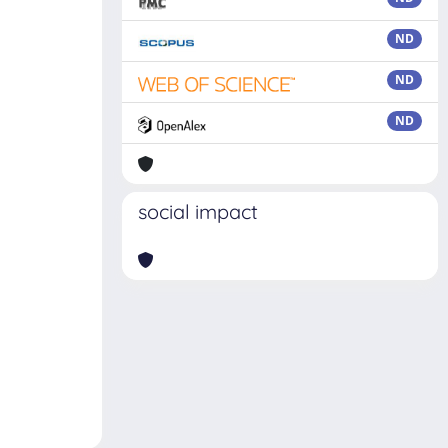
ND
ND
ND
social impact