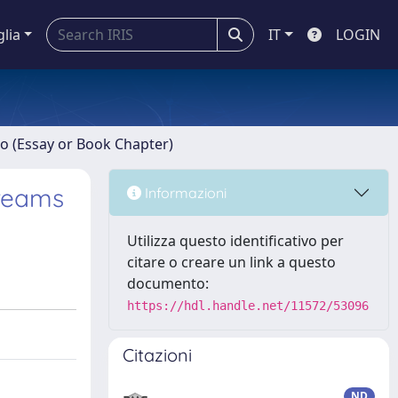
glia
IT
LOGIN
ro (Essay or Book Chapter)
Dreams
Informazioni
Utilizza questo identificativo per
citare o creare un link a questo
documento:
https://hdl.handle.net/11572/53096
Citazioni
ND