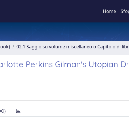
Home
Sfo
book)
02.1 Saggio su volume miscellaneo o Capitolo di lib
arlotte Perkins Gilman's Utopian 
DC)