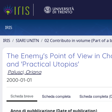
IRIS
IRIS
SIARI UNITN
02 Contributo in volume (Part of a 
The Enemy's Point of View in Ch
and 'Practical Utopias'
Palusci, Oriana
2000-01-01
Scheda breve
Scheda completa
Scheda completa (
Anno di pubblicazione (Date of publication)