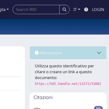
glia
IT
LOGIN
Informazioni
Utilizza questo identificativo per
citare o creare un link a questo
documento:
https://hdl.handle.net/11572/53082
Citazioni
ND