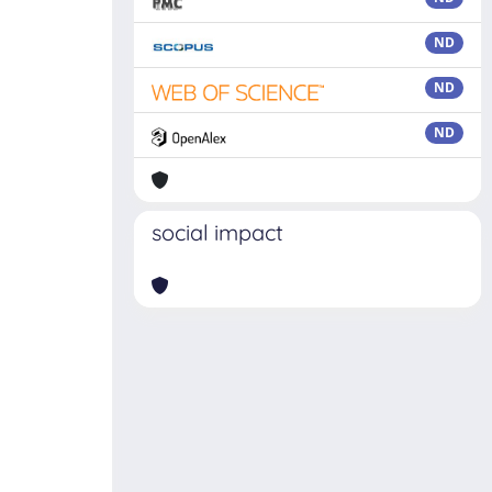
ND
ND
ND
social impact