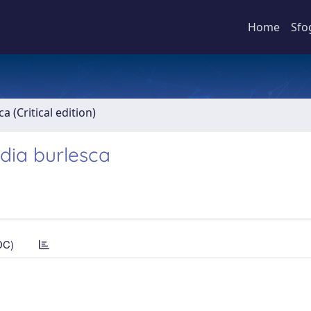
Home
Sfo
ca (Critical edition)
edia burlesca
DC)