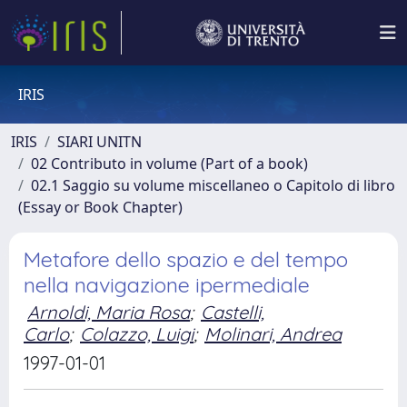
IRIS
IRIS
SIARI UNITN
02 Contributo in volume (Part of a book)
02.1 Saggio su volume miscellaneo o Capitolo di libro
(Essay or Book Chapter)
Metafore dello spazio e del tempo
nella navigazione ipermediale
Arnoldi, Maria Rosa
;
Castelli,
Carlo
;
Colazzo, Luigi
;
Molinari, Andrea
1997-01-01