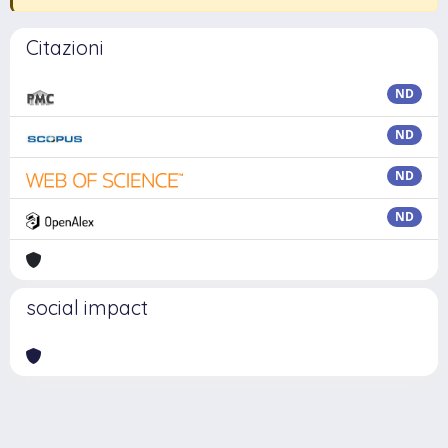
Citazioni
ND
ND
ND
ND
social impact