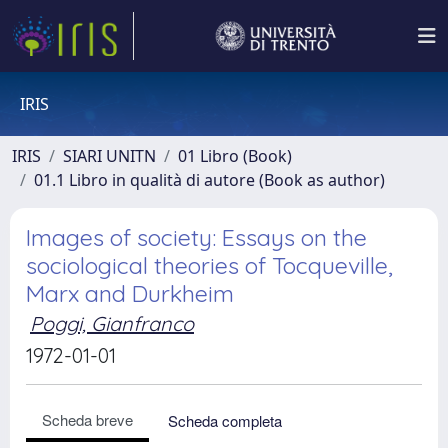
IRIS
IRIS
SIARI UNITN
01 Libro (Book)
01.1 Libro in qualità di autore (Book as author)
Images of society: Essays on the
sociological theories of Tocqueville,
Marx and Durkheim
Poggi, Gianfranco
1972-01-01
Scheda breve
Scheda completa