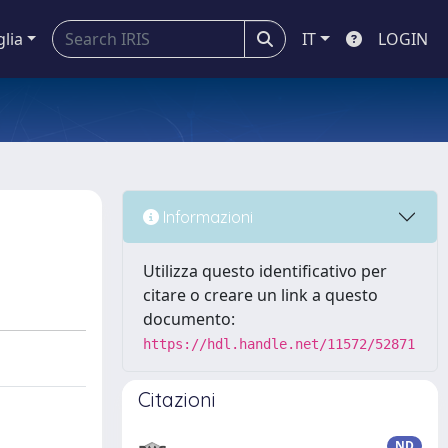
glia
IT
LOGIN
Informazioni
Utilizza questo identificativo per
citare o creare un link a questo
documento:
https://hdl.handle.net/11572/52871
Citazioni
ND