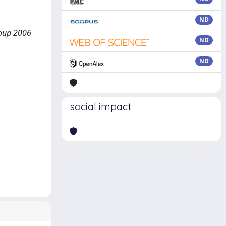
ND
roup 2006
ND
ND
social impact