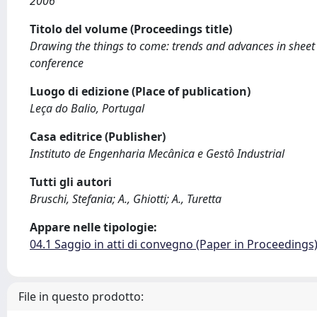
2006
Titolo del volume (Proceedings title)
Drawing the things to come: trends and advances in she
conference
Luogo di edizione (Place of publication)
Leça do Balio, Portugal
Casa editrice (Publisher)
Instituto de Engenharia Mecânica e Gestô Industrial
Tutti gli autori
Bruschi, Stefania; A., Ghiotti; A., Turetta
Appare nelle tipologie:
04.1 Saggio in atti di convegno (Paper in Proceedings
File in questo prodotto: