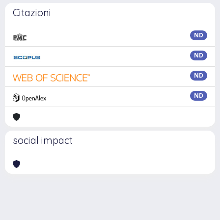
Citazioni
ND
ND
ND
ND
social impact