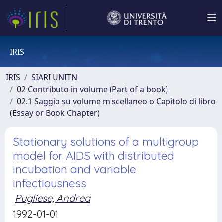
IRIS
IRIS
SIARI UNITN
02 Contributo in volume (Part of a book)
02.1 Saggio su volume miscellaneo o Capitolo di libro
(Essay or Book Chapter)
Stationary solutions of a multigroup
model for AIDS with distributed
incubation and variable
infectiousness
Pugliese, Andrea
1992-01-01