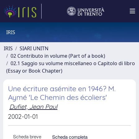
IRIS
IRIS
SIARI UNITN
02 Contributo in volume (Part of a book)
02.1 Saggio su volume miscellaneo o Capitolo di libro
(Essay or Book Chapter)
Une écriture asémite en 1946? M.
Aymé 'Le Chemin des écoliers'
Dufiet, Jean Paul
2002-01-01
Scheda breve
Scheda completa