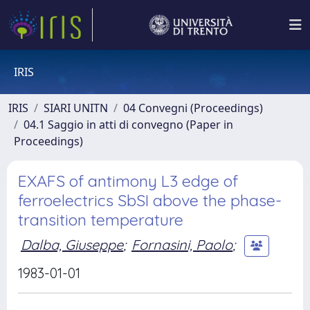
IRIS
IRIS
SIARI UNITN
04 Convegni (Proceedings)
04.1 Saggio in atti di convegno (Paper in
Proceedings)
EXAFS of antimony L3 edge of
ferroelectrics SbSI above the phase-
transition temperature
Dalba, Giuseppe
;
Fornasini, Paolo
;
1983-01-01