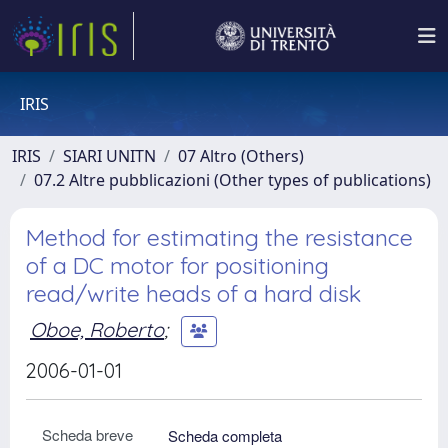
IRIS
IRIS
SIARI UNITN
07 Altro (Others)
07.2 Altre pubblicazioni (Other types of publications)
Method for estimating the resistance
of a DC motor for positioning
read/write heads of a hard disk
Oboe, Roberto
;
2006-01-01
Scheda breve
Scheda completa