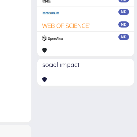
ND
ND
ND
social impact