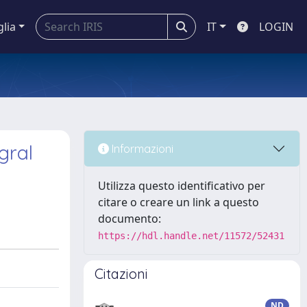
glia
IT
LOGIN
gral
Informazioni
Utilizza questo identificativo per
citare o creare un link a questo
documento:
https://hdl.handle.net/11572/52431
Citazioni
ND