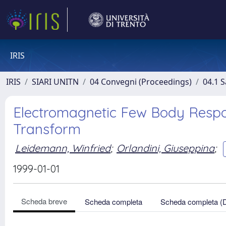
IRIS
IRIS
SIARI UNITN
04 Convegni (Proceedings)
04.1 S
Electromagnetic Few Body Respon
Transform
Leidemann, Winfried
;
Orlandini, Giuseppina
;
1999-01-01
Scheda breve
Scheda completa
Scheda completa (