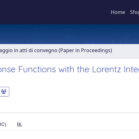
Home
Sfo
aggio in atti di convegno (Paper in Proceedings)
se Functions with the Lorentz Inte
DC)