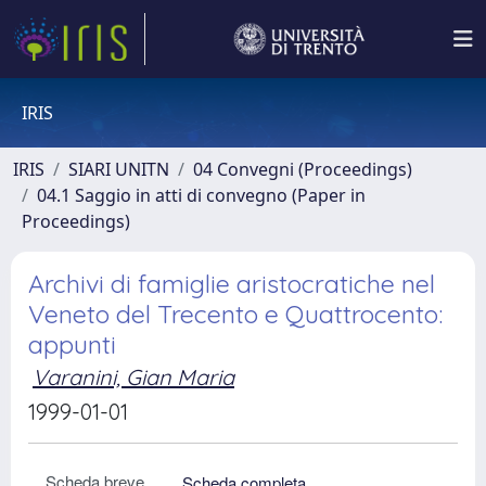
IRIS
IRIS
SIARI UNITN
04 Convegni (Proceedings)
04.1 Saggio in atti di convegno (Paper in
Proceedings)
Archivi di famiglie aristocratiche nel
Veneto del Trecento e Quattrocento:
appunti
Varanini, Gian Maria
1999-01-01
Scheda breve
Scheda completa