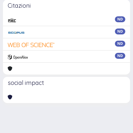
Citazioni
ND
ND
ND
ND
social impact
Powered by
IRIS
-
about IRIS
-