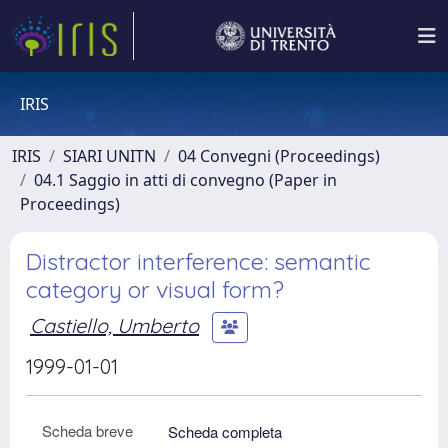
IRIS
IRIS
SIARI UNITN
04 Convegni (Proceedings)
04.1 Saggio in atti di convegno (Paper in
Proceedings)
Distractor interference: semantic
category or visual form?
Castiello, Umberto
1999-01-01
Scheda breve
Scheda completa