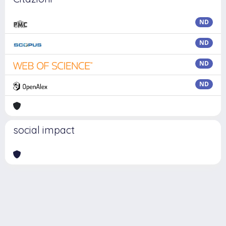
ND
ND
ND
ND
social impact
Powered by
IRIS
-
about IRIS
-
Utilizzo dei cookie
Copyright © 2026