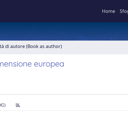
Home
Sfo
ità di autore (Book as author)
 dimensione europea
DC)