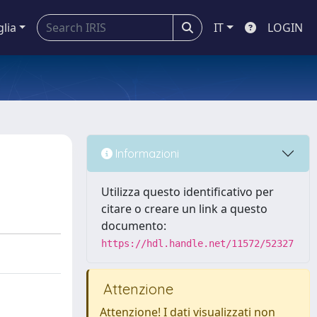
glia
IT
LOGIN
Informazioni
Utilizza questo identificativo per
citare o creare un link a questo
documento:
https://hdl.handle.net/11572/52327
Attenzione
Attenzione! I dati visualizzati non