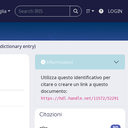
glia
IT
LOGIN
dictionary entry)
Informazioni
Utilizza questo identificativo per
citare o creare un link a questo
documento:
https://hdl.handle.net/11572/52291
Citazioni
ND