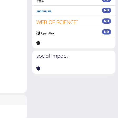
ND
ND
ND
social impact