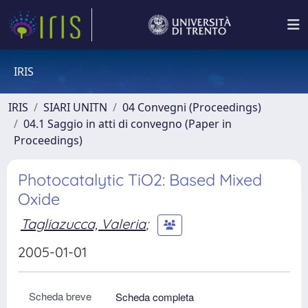
IRIS
IRIS
SIARI UNITN
04 Convegni (Proceedings)
04.1 Saggio in atti di convegno (Paper in
Proceedings)
Photocatalytic TiO2: Based Mixed
Oxide
Tagliazucca, Valeria
;
2005-01-01
Scheda breve
Scheda completa