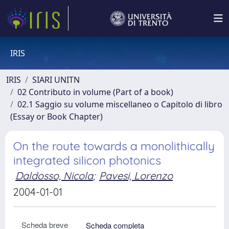
IRIS
IRIS
SIARI UNITN
02 Contributo in volume (Part of a book)
02.1 Saggio su volume miscellaneo o Capitolo di libro
(Essay or Book Chapter)
On the route towards a monolithically
integrated silicon photonics
Daldosso, Nicola
;
Pavesi, Lorenzo
2004-01-01
Scheda breve
Scheda completa