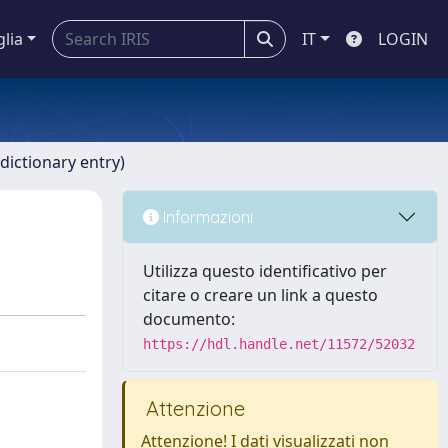
glia
IT
LOGIN
dictionary entry)
Informazioni
Utilizza questo identificativo per
citare o creare un link a questo
documento:
https://hdl.handle.net/11572/52032
Attenzione
Attenzione! I dati visualizzati non