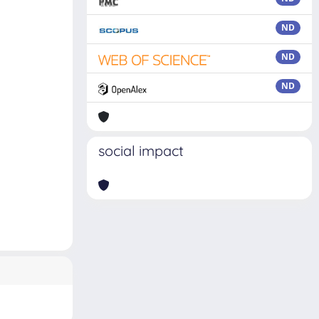
ND
ND
ND
social impact