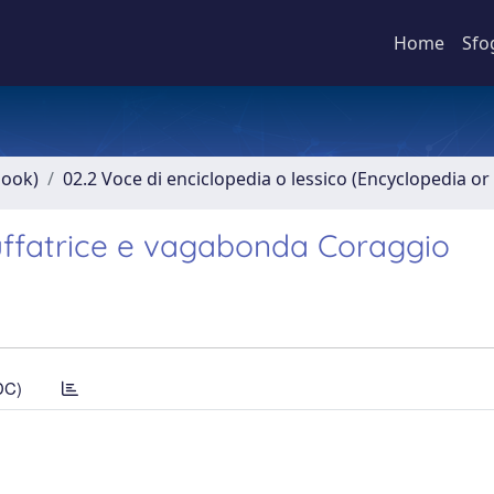
Home
Sfo
book)
02.2 Voce di enciclopedia o lessico (Encyclopedia or 
ruffatrice e vagabonda Coraggio
DC)