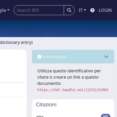
glia
IT
LOGIN
dictionary entry)
Informazioni
Utilizza questo identificativo per
citare o creare un link a questo
documento:
https://hdl.handle.net/11572/51965
Citazioni
ND