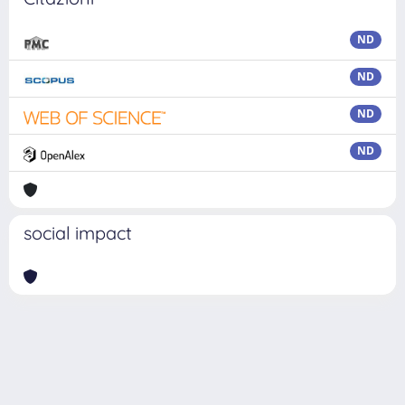
ND
ND
ND
ND
social impact
Powered by
IRIS
-
about IRIS
-
Utilizzo dei cookie
Copyright © 2026