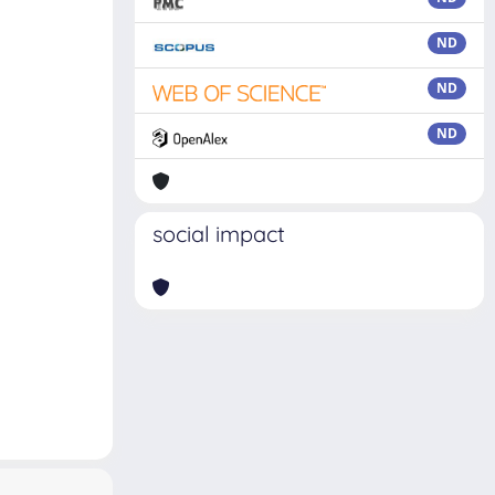
ND
ND
ND
social impact