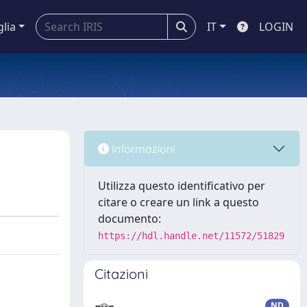
glia
IT
LOGIN
Informazioni
Utilizza questo identificativo per
citare o creare un link a questo
documento:
https://hdl.handle.net/11572/51829
Citazioni
ND