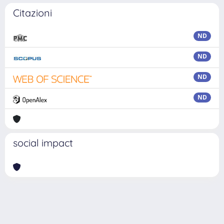
Citazioni
ND
ND
ND
ND
social impact