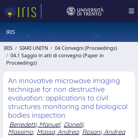
IRIS
IRIS
SIARI UNITN
04 Convegni (Proceedings)
04.1 Saggio in atti di convegno (Paper in
Proceedings)
An innovative microwave imaging
technique for non destructive
evaluation: applications to civil
structures monitoring and biological
bodies inspection
Benedetti, Manuel
;
Donelli,
Massimo
;
Massa, Andrea
;
Rosani, Andrea