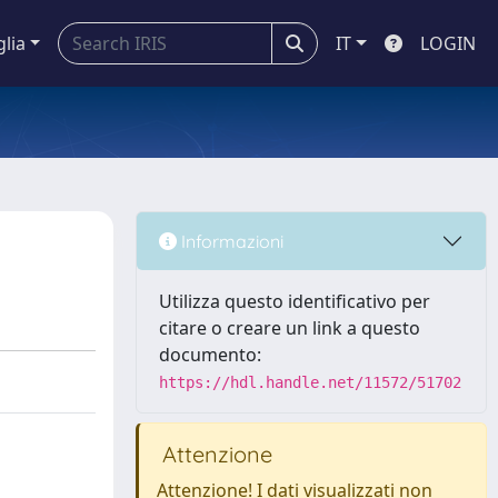
glia
IT
LOGIN
Informazioni
Utilizza questo identificativo per
citare o creare un link a questo
documento:
https://hdl.handle.net/11572/51702
Attenzione
Attenzione! I dati visualizzati non