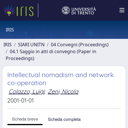
IRIS
IRIS
SIARI UNITN
04 Convegni (Proceedings)
04.1 Saggio in atti di convegno (Paper in
Proceedings)
Intellectual nomadism and network
co-operation
Colazzo, Luigi
;
Zeni, Nicola
2001-01-01
Scheda breve
Scheda completa