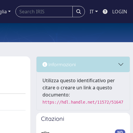
glia
IT
LOGIN
Informazioni
Utilizza questo identificativo per
citare o creare un link a questo
documento:
https://hdl.handle.net/11572/51647
Citazioni
ND