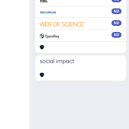
ND
ND
ND
social impact