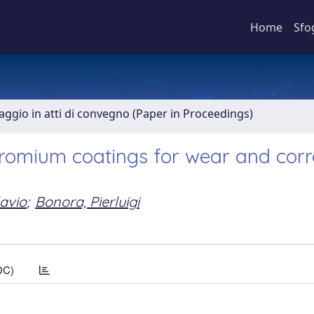
Home
Sfo
aggio in atti di convegno (Paper in Proceedings)
hromium coatings for wear and corr
lavio
;
Bonora, Pierluigi
DC)