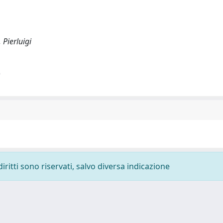
 Pierluigi
)
diritti sono riservati, salvo diversa indicazione