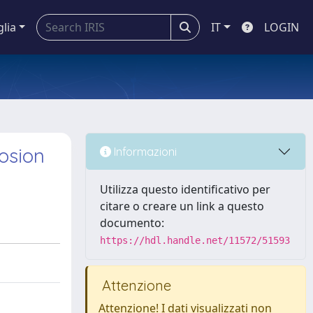
glia
IT
LOGIN
osion
Informazioni
Utilizza questo identificativo per
citare o creare un link a questo
documento:
https://hdl.handle.net/11572/51593
Attenzione
Attenzione! I dati visualizzati non