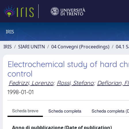
IRIS
IRIS
SIARI UNITN
04 Convegni (Proceedings)
04.1 S
Electrochemical study of hard c
control
Fedrizzi, Lorenzo
;
Rossi, Stefano
;
Deflorian, F
1998-01-01
Scheda breve
Scheda completa
Scheda completa (
Anno di pubblicazione (Date of publication)