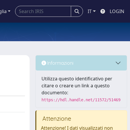
glia
IT
LOGIN
Informazioni
Utilizza questo identificativo per
citare o creare un link a questo
documento:
https://hdl.handle.net/11572/51469
Attenzione
Attenzione! I dati visualizzati non